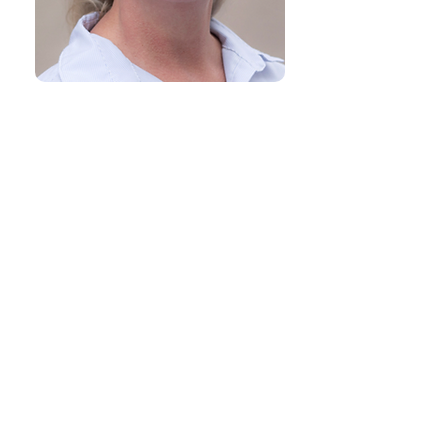
Dyrlægehuset Hørsholm
Hovedgaden 47, 2970 Hørsholm
45 76 66 63