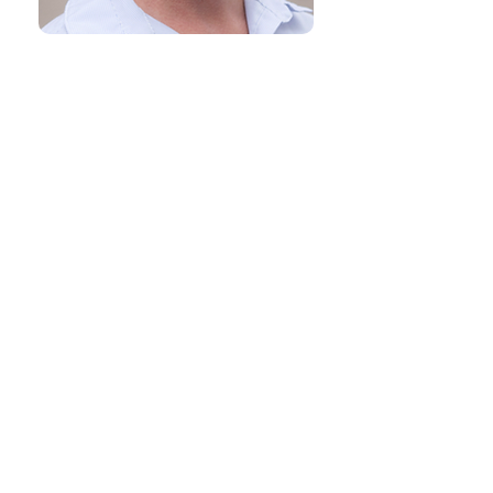
Dyrlægehuset Hørsholm
Hovedgaden 47, 2970 Hørsholm
45 76 66 63
kontakt@dlhh.dk
CVR:
39 65 01 85