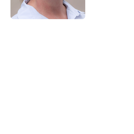
Dyrlægehuset Hørsholm
Hovedgaden 47, 2970 Hørsholm
45 76 66 63
kontakt@dlhh.dk